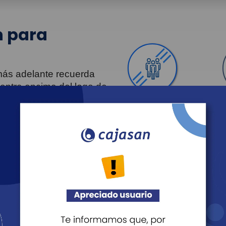
 para
 más adelante recuerda
uentra encima del logo de
Personas
Revista Fácil Vivir
Agéndate
Noticias
Recreación
Educación
Cultura