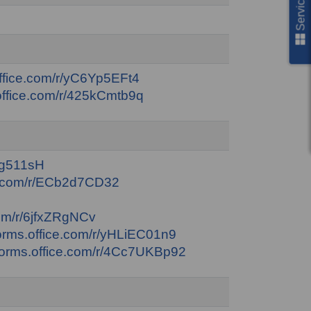
office.com/r/yC6Yp5EFt4
.office.com/r/425kCmtb9q
3ag511sH
ce.com/r/ECb2d7CD32
.com/r/6jfxZRgNCv
/forms.office.com/r/yHLiEC01n9
/forms.office.com/r/4Cc7UKBp92