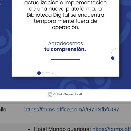
ón Al Cliente
 Reclamos Sugerencias y Felicitaciones
Actualización de Da
ncuestas De Atención Al Cliente
tu encuesta de sat
Enlace de la encuesta
llo
https://forms.office.com/r/G79SfbfUG7
Hotel Mundo guarigua:
https://forms.o