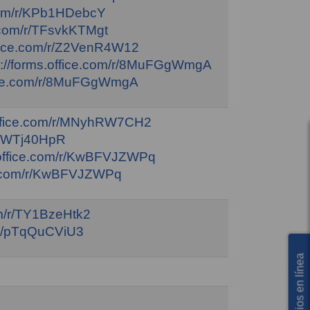
.com/r/KPb1HDebcY
e.com/r/TFsvkKTMgt
office.com/r/Z2VenR4W12
s://forms.office.com/r/8MuFGgWmgA
ffice.com/r/8MuFGgWmgA
.office.com/r/MNyhRW7CH2
/fxWTj40HpR
s.office.com/r/KwBFVJZWPq
ce.com/r/KwBFVJZWPq
om/r/TY1BzeHtk2
m/r/pTqQuCViU3
Servicios en línea