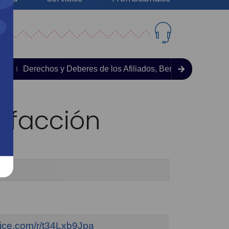
tos
Derechos y Deberes de los Afiliados, Beneficiarios y Us
isfacción
ffice.com/r/t34Lxb9Jpa