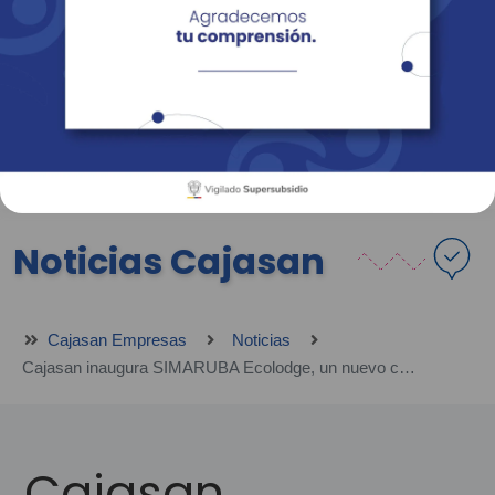
Empresas
Corporativo
Personas
Revista Fácil Vivir
Sedes
Directorio
Servicios En Línea
Noticias Cajasan
Cajasan Empresas
Noticias
Cajasan inaugura SIMARUBA Ecolodge, un nuevo concepto de hospedaje sostenible en Santander
Cajasan