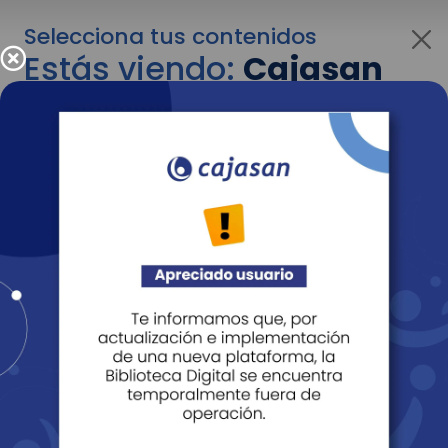
Selecciona tus contenidos
Estás viendo:
Cajasan
para empresas
Para cambiar al contenido de tu interés más
adelante recuerda utilizar el menú
desplegable que se encuentra encima del
logo de Cajasan.
Entendido
Personas
Empresas
Corporativo