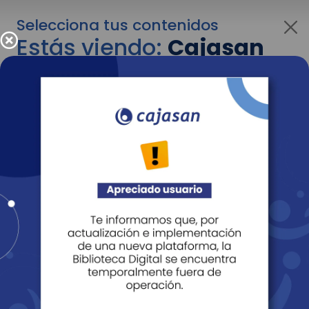
Selecciona tus contenidos
Estás viendo:
Cajasan
para empresas
Para cambiar al contenido de tu interés más
adelante recuerda utilizar el menú
desplegable que se encuentra encima del
logo de Cajasan.
Entendido
Personas
Empresas
Corporativo