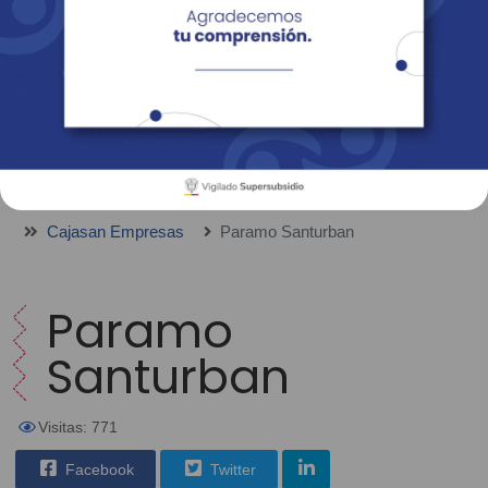
Empresas
Corporativo
Personas
Revista Fácil Vivir
Sedes
Directorio
Servicios En Línea
Cajasan Empresas
Paramo Santurban
Paramo
Santurban
Visitas: 771
Facebook
Twitter