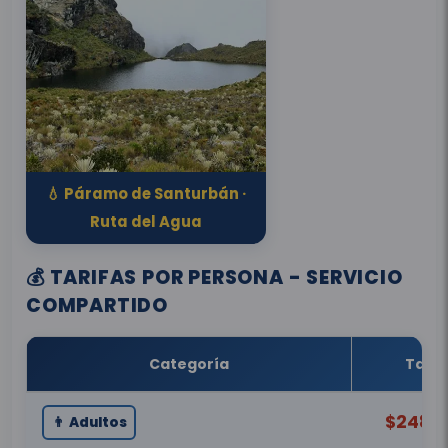
💧 Páramo de Santurbán ·
Ruta del Agua
💰 TARIFAS POR PERSONA - SERVICIO
COMPARTIDO
Categoría
Tarif
$248.
👨 Adultos