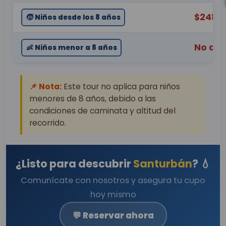
$248.
🧒 Niños desde los 8 años
No apl
👶 Niños menor a 8 años
📌 Nota:
Este tour no aplica para niños
menores de 8 años, debido a las
condiciones de caminata y altitud del
recorrido.
¿Listo para descubrir
Santurbán
? 💧
Comunícate con nosotros y asegura tu cupo
hoy mismo
💬 Reservar ahora