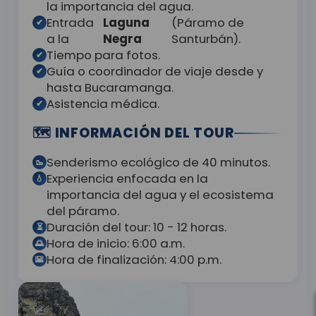
la importancia del agua.
Entrada
Laguna
(Páramo de
✔
a la
Negra
Santurbán).
Tiempo para fotos.
✔
Guía o coordinador de viaje desde y
✔
hasta Bucaramanga.
Asistencia médica.
✔
🗺️ INFORMACIÓN DEL TOUR
Senderismo ecológico de 40 minutos.
🥾
Experiencia enfocada en la
💧
importancia del agua y el ecosistema
del páramo.
Duración del tour: 10 - 12 horas.
⏳
Hora de inicio: 6:00 a.m.
🌅
Hora de finalización: 4:00 p.m.
🌇