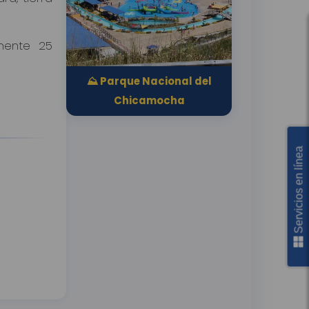
mente 25
⛰️ Parque Nacional del
Chicamocha
Servicios en línea