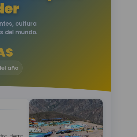
der
ntes, cultura
es del mundo.
AS
del año
ra, tierra