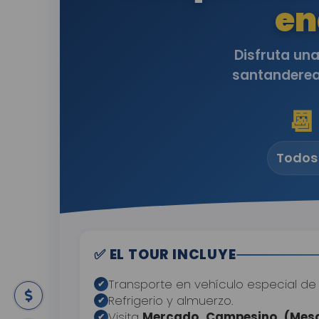
en
Disfruta una
santanderean

Todos 
✅ EL TOUR INCLUYE
Transporte en vehículo especial de 
✔
Refrigerio y almuerzo.
✔
Visita
Mercado Campesino (Mes
✔