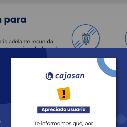
 para
 más adelante recuerda
uentra encima del logo de
Personas
Revista Fácil Vivir
Agéndate
Noticias
Recreación
Educación
Cultura