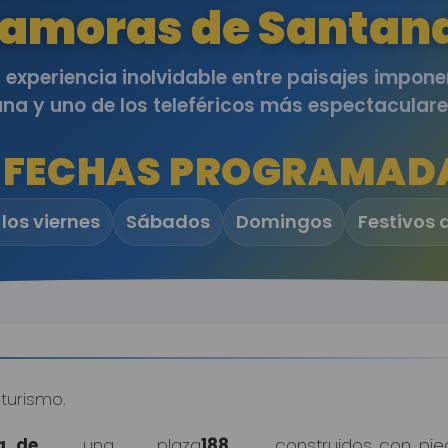
amoras de Santan
 experiencia inolvidable entre paisajes impone
a y uno de los teleféricos más espectacular
 FECHAS PROGRAMAD
los viernes
Sábados
Domingos
Festivos 
turismo.
a de
, una plaza
188
construidos con pied