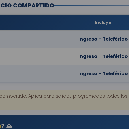
VICIO COMPARTIDO
Incluye
Ingreso + Teleférico
Ingreso + Teleférico
Ingreso + Teleférico
 compartido. Aplica para salidas programadas todos los 
a
? ⛰️