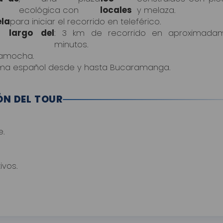
ecológica con
locales
y melaza.
ela
para iniciar el recorrido en teleférico.
s largo del
: 3 km de recorrido en aproximada
minutos.
camocha.
ioma español desde y hasta Bucaramanga.
ÓN DEL TOUR
e.
ivos.