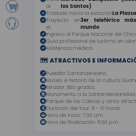
al
los Santos)
Traslado hacia la estación
La Plazu
✔
Trayecto en
3er teleférico má
✔
el
mundo
Ingreso al Parque Nacional del Chi
✔
Guía profesional de turismo en id
✔
Asistencia médica.
✔
🗺️ ATRACTIVOS E INFORMACI
Pueblito Santandereano.
📍
Museo e historia de la cultura Guan
🏛
Mirador 360 grados.
👀
Monumento a la Santandereanidad.
🗿
Parque de las Cabras y otros atract
🐐
Duración del tour: 9 - 10 horas.
⏳
Hora de inicio: 7:00 a.m.
🌅
Hora de finalización: 5:00 p.m.
🌇