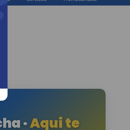
ha ·
Aqui te