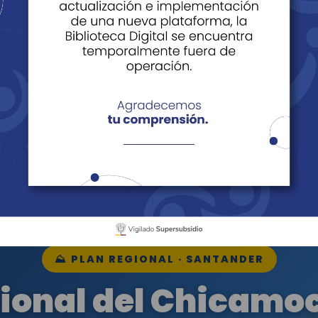
camocha
al del Chicamocha
⛰️ PLAN REGIONAL · SANTANDER
ional del Chicamoc