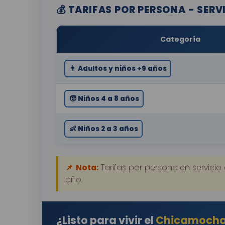
💰 TARIFAS POR PERSONA - SER
Categoría
👨 Adultos y niños +9 años
🧒 Niños 4 a 8 años
👶 Niños 2 a 3 años
📌 Nota:
Tarifas por persona en servicio
año.
¿Listo para vivir el
Chicamoch