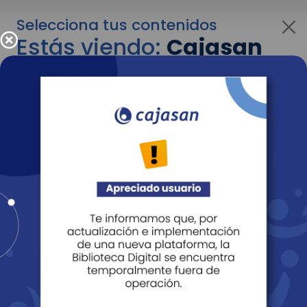
Selecciona tus contenidos
Estás viendo:
Cajasan
para empresas
Para cambiar al contenido de tu interés más
adelante recuerda utilizar el menú
desplegable que se encuentra encima del
logo de Cajasan.
Entendido
Personas
Empresas
Corporativo