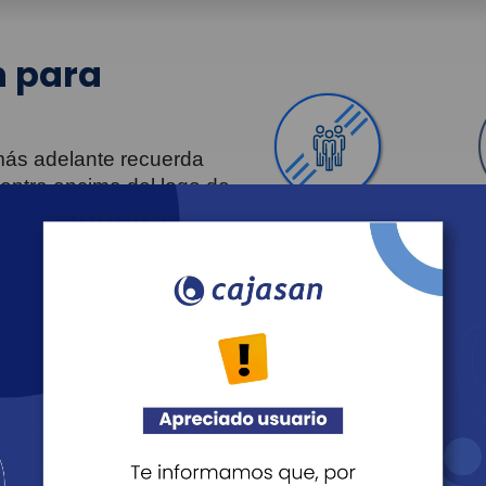
 para
 más adelante recuerda
uentra encima del logo de
Personas
Revista Fácil Vivir
Agéndate
Noticias
Recreación
Educación
Cultura