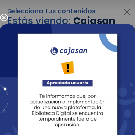
Selecciona tus contenidos
Estás viendo:
Cajasan
para empresas
Para cambiar al contenido de tu interés más
adelante recuerda utilizar el menú
desplegable que se encuentra encima del
logo de Cajasan.
Entendido
Personas
Empresas
Corporativo