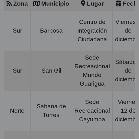
Zona
Municipio
Lugar
Fech
Centro de
Viernes 
Sur
Barbosa
Integración
de
Ciudadana
diciembr
Sede
Sábado 
Recreacional
Sur
San Gil
de
Mundo
diciembr
Guarigua
Sede
Viernes
Sabana de
Norte
Recreacional
12 de
Torres
Cayumba
diciembr