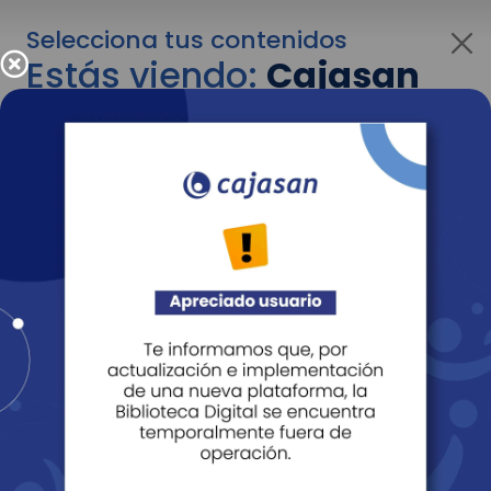
Selecciona tus contenidos
Estás viendo:
Cajasan
para empresas
Para cambiar al contenido de tu interés más
adelante recuerda utilizar el menú
desplegable que se encuentra encima del
logo de Cajasan.
Entendido
Personas
Empresas
Corporativo