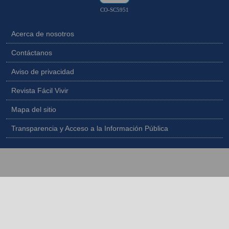
CO-SC5951
Acerca de nosotros
Contáctanos
Aviso de privacidad
Revista Fácil Vivir
Mapa del sitio
Transparencia y Acceso a la Información Pública