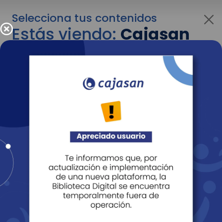
Selecciona tus contenidos
Estás viendo:
Cajasan
para empresas
Para cambiar al contenido de tu interés más
adelante recuerda utilizar el menú
desplegable que se encuentra encima del
logo de Cajasan.
Entendido
Personas
Empresas
Corporativo