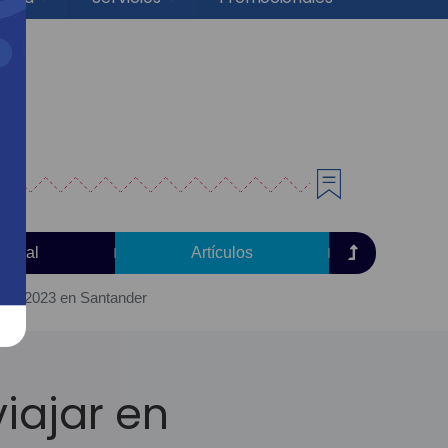
torial
Artículos
anta 2023 en Santander
iajar en