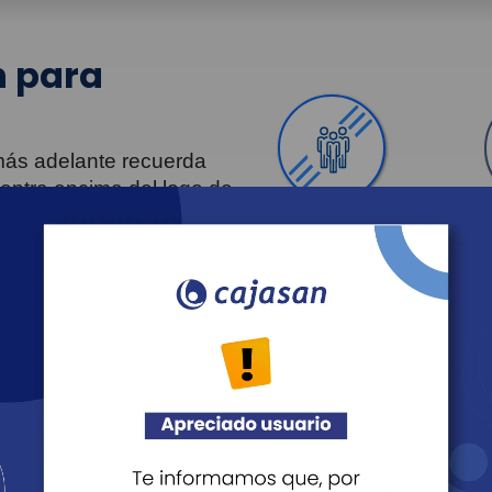
 para
 más adelante recuerda
uentra encima del logo de
Personas
Revista Fácil Vivir
Agéndate
Noticias
Recreación
Educación
Cultura