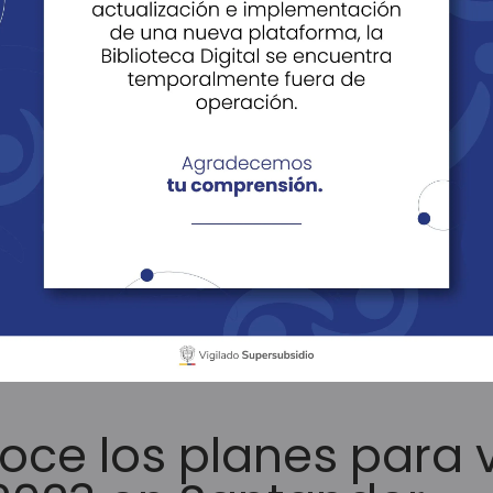
ácil Vivir
Noticias
Historias
Edi
tículos
¡Prepárate! Conoce los planes para viajar en Semana S
oce los planes para v