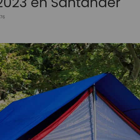
023 en Santander
076