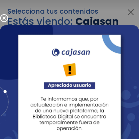
Selecciona tus contenidos
Estás viendo:
Cajasan
para empresas
Para cambiar al contenido de tu interés más
adelante recuerda utilizar el menú
desplegable que se encuentra encima del
logo de Cajasan.
Entendido
Personas
Empresas
Corporativo