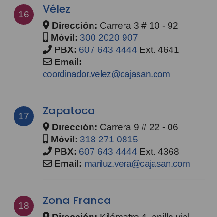
Vélez
16
Dirección:
Carrera 3 # 10 - 92
Móvil:
300 2020 907
PBX:
607 643 4444
Ext. 4641
Email:
coordinador.velez@cajasan.com
Zapatoca
17
Dirección:
Carrera 9 # 22 - 06
Móvil:
318 271 0815
PBX:
607 643 4444
Ext. 4368
Email:
mariluz.vera@cajasan.com
Zona Franca
18
Dirección:
Kilómetro 4, anillo vial,