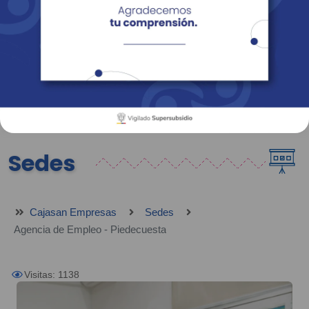
Empresas
Corporativo
Personas
Revista Fácil Vivir
Sedes
Directorio
Servicios En Línea
Sedes
Cajasan Empresas
Sedes
Agencia de Empleo - Piedecuesta
Visitas: 1138