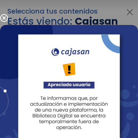
Selecciona tus contenidos
Estás viendo:
Cajasan
para empresas
Para cambiar al contenido de tu interés más
adelante recuerda utilizar el menú
desplegable que se encuentra encima del
logo de Cajasan.
Entendido
Personas
Empresas
Corporativo