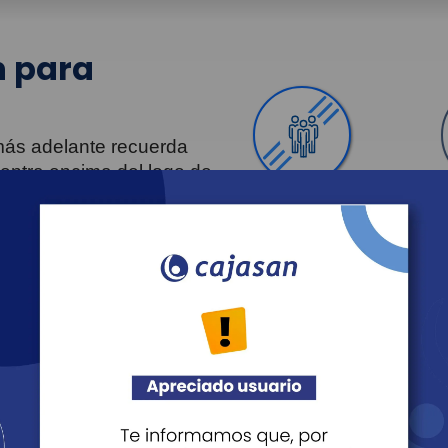
 para
 más adelante recuerda
uentra encima del logo de
Personas
Revista Fácil Vivir
Agéndate
Noticias
Recreación
Educación
Cultura