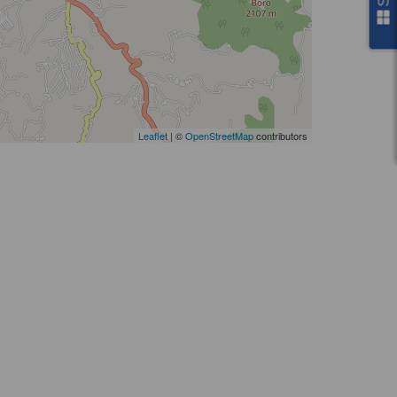
Leaflet
| ©
OpenStreetMap
contributors