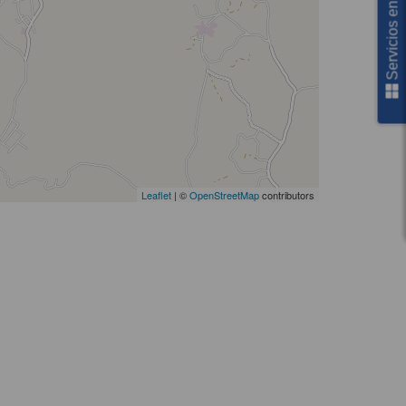
Servicios en línea
Leaflet
| ©
OpenStreetMap
contributors