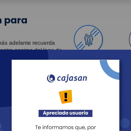
 para
 más adelante recuerda
uentra encima del logo de
Personas
Revista Fácil Vivir
Agéndate
Noticias
Recreación
Educación
Cultura