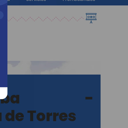
umba -
 de Torres