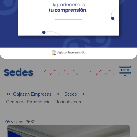
Empresas
Corporativo
Personas
Revista Fácil Vivir
Sedes
Directorio
Servicios En Línea
Sedes
Cajasan Empresas
Sedes
Centro de Experiencia - Floridablanca
Visitas: 3662