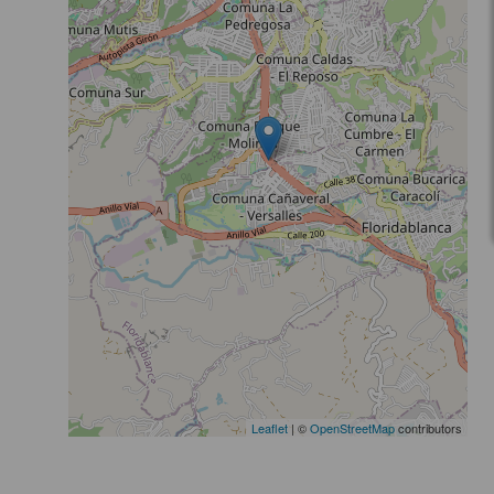
Leaflet
| ©
OpenStreetMap
contributors