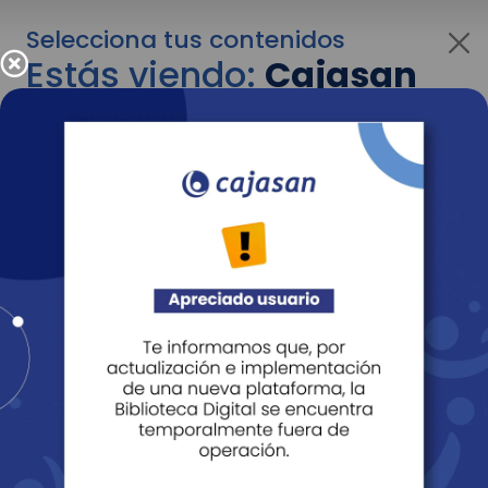
Selecciona tus contenidos
Estás viendo:
Cajasan
para empresas
Para cambiar al contenido de tu interés más
adelante recuerda utilizar el menú
desplegable que se encuentra encima del
logo de Cajasan.
Entendido
Personas
Empresas
Corporativo