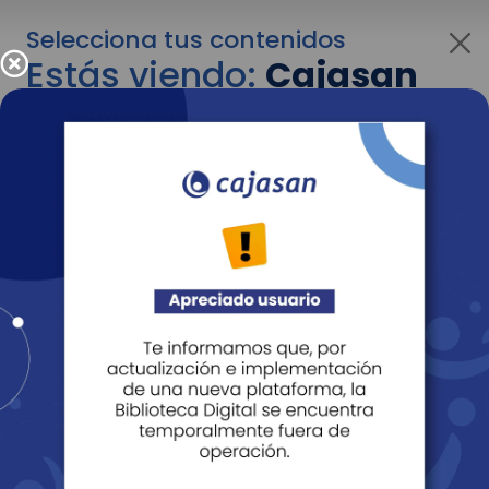
Selecciona tus contenidos
Estás viendo:
Cajasan
para empresas
Para cambiar al contenido de tu interés más
adelante recuerda utilizar el menú
desplegable que se encuentra encima del
logo de Cajasan.
Entendido
Personas
Empresas
Corporativo