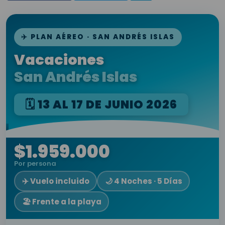
✈️ PLAN AÉREO · SAN ANDRÉS ISLAS
Vacaciones
San Andrés Islas
🗓️ 13 AL 17 DE JUNIO 2026
$1.959.000
Por persona
✈️ Vuelo incluido
🌙 4 Noches · 5 Días
🏖️ Frente a la playa