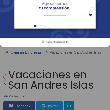
Empresas
Corporativo
Personas
Revista Fácil Vivir
Sedes
Directorio
Servicios En Línea
Cajasan Empresas
Vacaciones en San Andres Islas
Vacaciones en
San Andres Islas
Visitas: 824
Facebook
Twitter