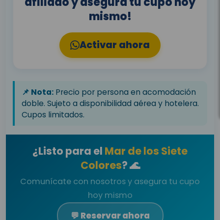
afiliado y asegura tu cupo hoy
mismo!
Activar ahora
📌 Nota:
Precio por persona en acomodación
doble. Sujeto a disponibilidad aérea y hotelera.
Cupos limitados.
¿Listo para el
Mar de los Siete
Colores
? 🌊
Comunícate con nosotros y asegura tu cupo
hoy mismo
💬 Reservar ahora