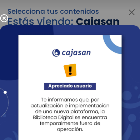
Selecciona tus contenidos
Estás viendo:
Cajasan
para empresas
Para cambiar al contenido de tu interés más
adelante recuerda utilizar el menú
desplegable que se encuentra encima del
logo de Cajasan.
Entendido
Personas
Empresas
Corporativo