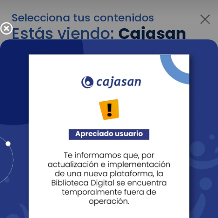
Selecciona tus contenidos
Estás viendo:
Cajasan
para empresas
Para cambiar al contenido de tu interés más
adelante recuerda utilizar el menú
desplegable que se encuentra encima del
logo de Cajasan.
Entendido
Personas
Empresas
Corporativo