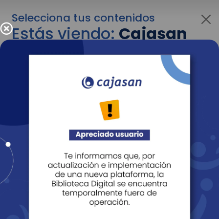
Selecciona tus contenidos
Estás viendo:
Cajasan
para empresas
Para cambiar al contenido de tu interés más
adelante recuerda utilizar el menú
desplegable que se encuentra encima del
logo de Cajasan.
Entendido
Personas
Empresas
Corporativo