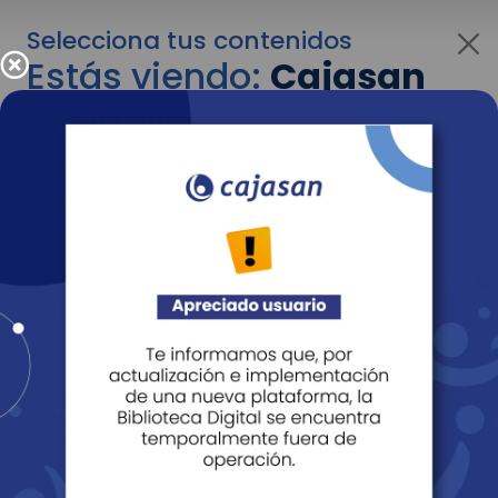
Selecciona tus contenidos
Estás viendo:
Cajasan
para empresas
Para cambiar al contenido de tu interés más
adelante recuerda utilizar el menú
desplegable que se encuentra encima del
logo de Cajasan.
Entendido
Personas
Empresas
Corporativo