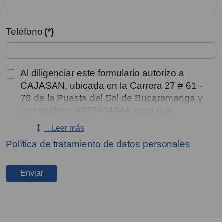
Teléfono
(*)
Al diligenciar este formulario autorizo a
CAJASAN, ubicada en la Carrera 27 # 61 -
78 de la Puesta del Sol de Bucaramanga y
con teléfono 6076434444, para que
recolecte, almacene, use, circule y/o
...Leer más
suprima mis datos personales y los de mis
Política de tratamiento de datos personales
representados, consignados en este medio
y en sus anexos, incluyendo el tratamiento
de datos sensibles y de menores de edad
Enviar
aun conociendo que no estoy obligado a
autorizarlo, para ser contactado para
gestiones de cobro y/o enviarme mensajes
comerciales, a través de correo electrónico,