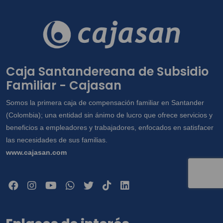
correspondencia, llamada telefónica,
aplicaciones web y mensajes SMS; y en
general para las demás finalidades
incorporadas en la Política de Tratamiento
de Información disponible en
Caja Santandereana de Subsidio
www.cajasan.com, la cual declaro conocer
Familiar - Cajasan
y saber que en esta se especifican cuáles
datos sensibles, y en especial para que
Somos la primera caja de compensación familiar en Santander
sean compartidos con terceros con quienes
(Colombia); una entidad sin ánimo de lucro que ofrece servicios y
la Caja tienen alianzas y/o convenios para
beneficios a empleadores y trabajadores, enfocados en satisfacer
la construcción de viviendas. Así mismo,
las necesidades de sus familias.
conozco que como titular me asisten los
www.cajasan.com
derechos a conocer, actualizar, rectificar y
suprimir mis datos y revocar la autorización.