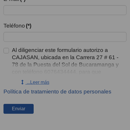
Teléfono
(*)
Al diligenciar este formulario autorizo a
CAJASAN, ubicada en la Carrera 27 # 61 -
78 de la Puesta del Sol de Bucaramanga y
con teléfono 6076434444, para que
recolecte, almacene, use, circule y/o
...Leer más
suprima mis datos personales y los de mis
Política de tratamiento de datos personales
representados, consignados en este medio
y en sus anexos, incluyendo el tratamiento
de datos sensibles y de menores de edad
Enviar
aun conociendo que no estoy obligado a
autorizarlo, para ser contactado para
gestiones de cobro y/o enviarme mensajes