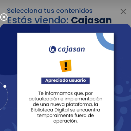
Selecciona tus contenidos
Estás viendo:
Cajasan
para empresas
Para cambiar al contenido de tu interés más
adelante recuerda utilizar el menú
desplegable que se encuentra encima del
logo de Cajasan.
Entendido
Personas
Empresas
Corporativo