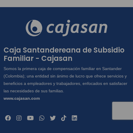
comerciales, a través de correo electrónico,
correspondencia, llamada telefónica,
aplicaciones web y mensajes SMS; y en
general para las demás finalidades
incorporadas en la Política de Tratamiento
de Información disponible en
Caja Santandereana de Subsidio
www.cajasan.com, la cual declaro conocer
Familiar - Cajasan
y saber que en esta se especifican cuáles
datos sensibles, y en especial para que
Somos la primera caja de compensación familiar en Santander
sean compartidos con terceros con quienes
(Colombia); una entidad sin ánimo de lucro que ofrece servicios y
la Caja tienen alianzas y/o convenios para
beneficios a empleadores y trabajadores, enfocados en satisfacer
la construcción de viviendas. Así mismo,
las necesidades de sus familias.
conozco que como titular me asisten los
www.cajasan.com
derechos a conocer, actualizar, rectificar y
suprimir mis datos y revocar la autorización.