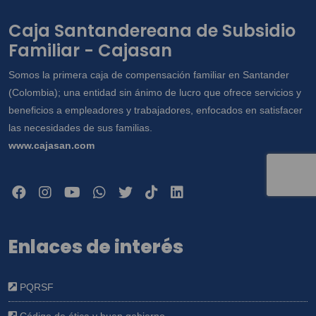
de Información disponible en
Caja Santandereana de Subsidio
www.cajasan.com, la cual declaro conocer
Familiar - Cajasan
y saber que en esta se especifican cuáles
datos sensibles, y en especial para que
Somos la primera caja de compensación familiar en Santander
sean compartidos con terceros con quienes
(Colombia); una entidad sin ánimo de lucro que ofrece servicios y
la Caja tienen alianzas y/o convenios para
beneficios a empleadores y trabajadores, enfocados en satisfacer
la construcción de viviendas. Así mismo,
las necesidades de sus familias.
conozco que como titular me asisten los
www.cajasan.com
derechos a conocer, actualizar, rectificar y
suprimir mis datos y revocar la autorización.
Enlaces de interés
PQRSF