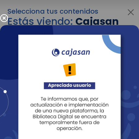
Selecciona tus contenidos
Estás viendo:
Cajasan
para empresas
Para cambiar al contenido de tu interés más
adelante recuerda utilizar el menú
desplegable que se encuentra encima del
logo de Cajasan.
Entendido
Personas
Empresas
Corporativo