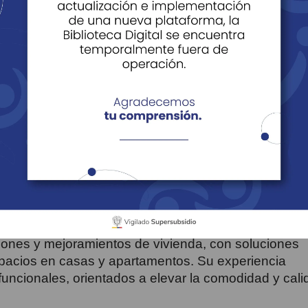
odos
nda
Construimos con Todos
Constructoras Aliadas
Construimos con Todos
iones y mejoramientos de vivienda, con soluciones
spacios en casas y apartamentos. Su experiencia
funcionales, orientados a elevar la comodidad y cal