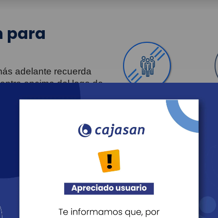
 para
 más adelante recuerda
uentra encima del logo de
Personas
Revista Fácil Vivir
Agéndate
Noticias
Recreación
Educación
Cultura