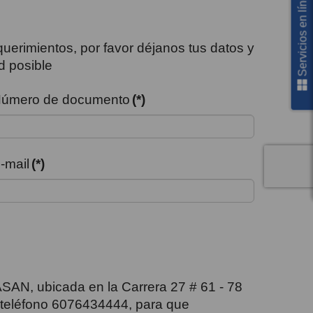
a
uerimientos, por favor déjanos tus datos y
d posible
S
e
r
v
i
c
i
o
s
e
n
l
í
n
e
úmero de documento
(*)
-mail
(*)
JASAN, ubicada en la Carrera 27 # 61 - 78
 teléfono 6076434444, para que