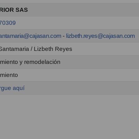
RIOR SAS
70309
santamaria@cajasan.com
-
lizbeth.reyes@cajasan.com
Santamaria / Lizbeth Reyes
miento y remodelación
miento
rgue aquí