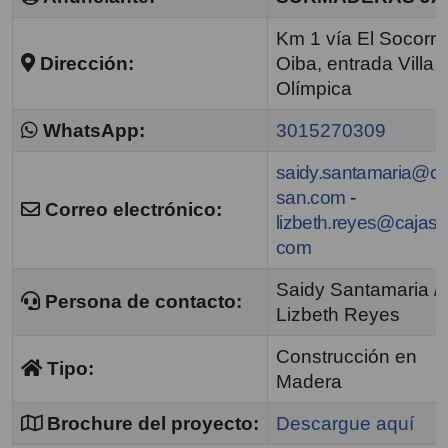
Km 1 vía El Socorro
Dirección:
Oiba, entrada Villa
Olímpica
WhatsApp:
3015270309
saidy.santamaria@ca
san.com
-
Correo electrónico:
lizbeth.reyes@cajasa
com
Saidy Santamaria /
Persona de contacto:
Lizbeth Reyes
Construcción en
Tipo:
Madera
Brochure del proyecto:
Descargue aquí