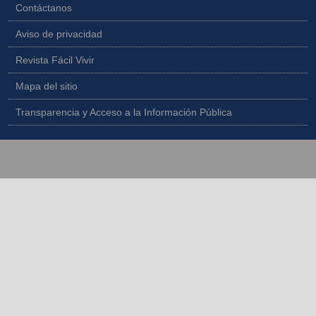
Contáctanos
Aviso de privacidad
Revista Fácil Vivir
Mapa del sitio
Transparencia y Acceso a la Información Pública
Copyright © 2026 - Todos los derechos reservados |
Diseñado por
IngeWeb - www.ingeweb.co