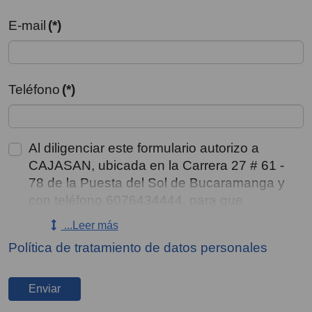
E-mail
(*)
Teléfono
(*)
Al diligenciar este formulario autorizo a
CAJASAN, ubicada en la Carrera 27 # 61 -
78 de la Puesta del Sol de Bucaramanga y
con teléfono 6076434444, para que
recolecte, almacene, use, circule y/o
...Leer más
suprima mis datos personales y los de mis
Política de tratamiento de datos personales
representados, consignados en este medio
y en sus anexos, incluyendo el tratamiento
de datos sensibles y de menores de edad
Enviar
aun conociendo que no estoy obligado a