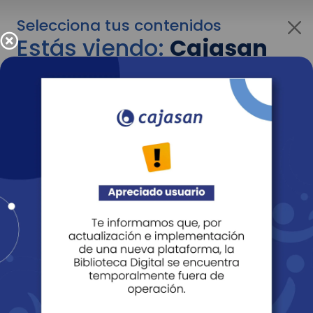
Selecciona tus contenidos
Estás viendo:
Cajasan
para empresas
Para cambiar al contenido de tu interés más
adelante recuerda utilizar el menú
desplegable que se encuentra encima del
logo de Cajasan.
Entendido
Personas
Empresas
Corporativo