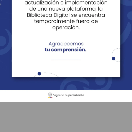
Salones de Eventos
os
Planes
Restaurante
Galería
Sede Recre
oalegre
Eventos
s eventos en nuest
Casona