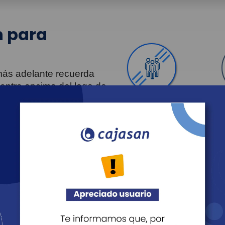
 para
 más adelante recuerda
uentra encima del logo de
Personas
Revista Fácil Vivir
Agéndate
Noticias
Recreación
Educación
Cultura