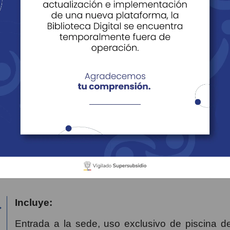
lan Pasadía
Plan Todo Incluido
oalegre
Planes
Plan Pasadía
Pasadía Hotel La 
fruta de nuestra gran variedad de pasadías que tenemos disponi
Incluye:
Entrada a la sede, uso exclusivo de piscina del