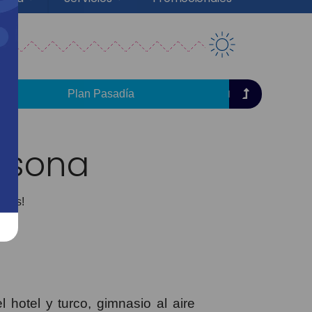
Plan Pasadía
Casona
bles!
 hotel y turco, gimnasio al aire