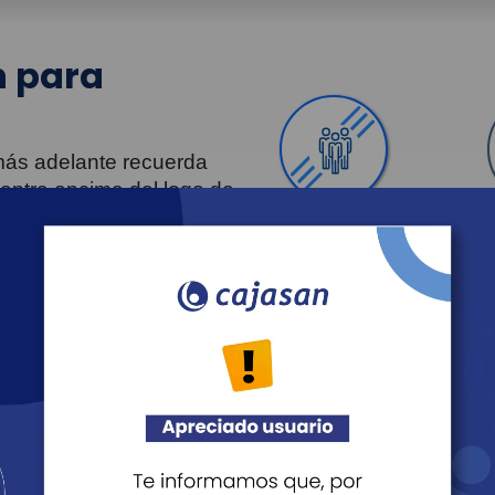
 para
 más adelante recuerda
uentra encima del logo de
Personas
Revista Fácil Vivir
Agéndate
Noticias
Recreación
Educación
Cultura