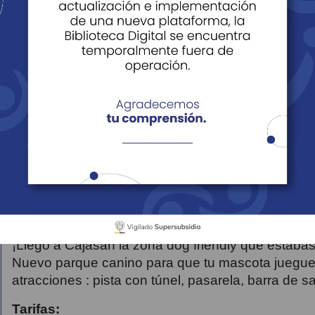
as
Servicios
Tarifas y Servicios Incluido
sfruta todos los servicios que tenemos disponibles para tus pelu
¡Llegó a Cajasan la zona dog friendly que estaba
Nuevo parque canino para que tu mascota juegue y
atracciones : pista con túnel, pasarela, barra de sa
Tarifas: