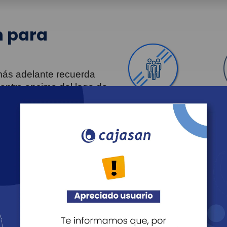
 para
 más adelante recuerda
uentra encima del logo de
Personas
Revista Fácil Vivir
Agéndate
Noticias
Recreación
Educación
Cultura