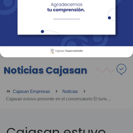
Empresas
Corporativo
Personas
Revista Fácil Vivir
Sedes
Directorio
Servicios En Línea
Noticias Cajasan
Cajasan Empresas
Noticias
Cajasan estuvo presente en el conversatorio El turismo potencializador del tejido social colombiano: Topocoro
Cajasan estuvo