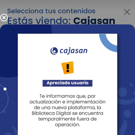
Selecciona tus contenidos
Estás viendo:
Cajasan
para empresas
Para cambiar al contenido de tu interés más
adelante recuerda utilizar el menú
desplegable que se encuentra encima del
logo de Cajasan.
Entendido
Personas
Empresas
Corporativo