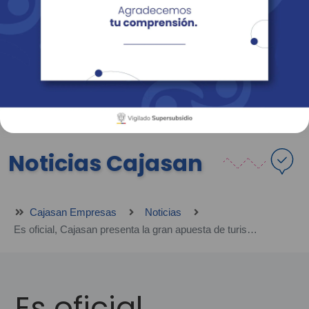
Empresas
Corporativo
Personas
Revista Fácil Vivir
Sedes
Directorio
Servicios En Línea
Noticias Cajasan
Cajasan Empresas
Noticias
Es oficial, Cajasan presenta la gran apuesta de turismo regenerativo en Topocoro Santander
Es oficial,