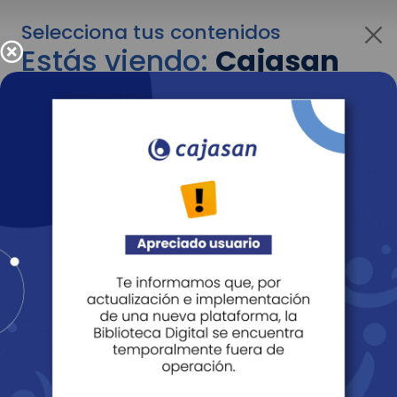
Selecciona tus contenidos
Estás viendo:
Cajasan
para empresas
Para cambiar al contenido de tu interés más
adelante recuerda utilizar el menú
desplegable que se encuentra encima del
logo de Cajasan.
Entendido
Personas
Empresas
Corporativo