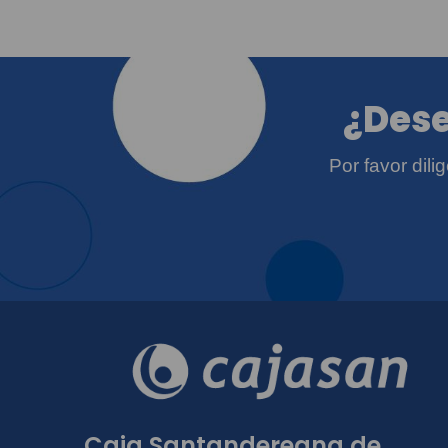
¿Dese
Por favor dil
Caja Santandereana de