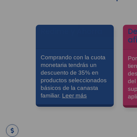
Redime y Ahorra
De
af
Comprando con la cuota
Por
monetaria tendrás un
tie
descuento de 35% en
des
productos seleccionados
del
básicos de la canasta
sup
familiar.
Leer más
apl