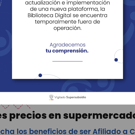
jasan
Empresarial
Edificio de Bienestar
Supermercados Cajasa
l Sol
Supermercados Cajasan
dos Cajasan - Par
es precios en supermercad
cha los beneficios de ser Afiliado a 