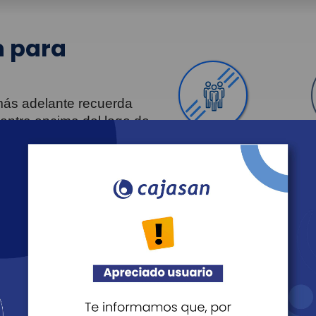
 para
 más adelante recuerda
uentra encima del logo de
Personas
Revista Fácil Vivir
Agéndate
Noticias
Recreación
Educación
Cultura