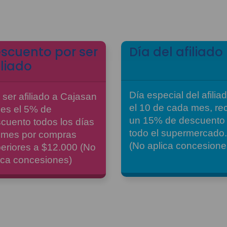
scuento por ser
Día del afiliado
iliado
Día especial del afilia
 ser afiliado a Cajasan
el 10 de cada mes, re
nes el 5% de
un 15% de descuento
cuento todos los días
todo el supermercado.
 mes por compras
(No aplica concesione
eriores a $12.000 (No
ica concesiones)