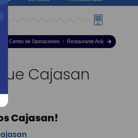
n
Centro de Operaciones
Restaurante Arándano
Conta
que Cajasan
os Cajasan!
Cajasan