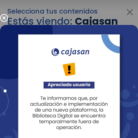
Selecciona tus contenidos
Estás viendo:
Cajasan
para empresas
Para cambiar al contenido de tu interés más
adelante recuerda utilizar el menú
desplegable que se encuentra encima del
logo de Cajasan.
Entendido
Personas
Empresas
Corporativo