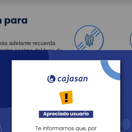
 para
 más adelante recuerda
uentra encima del logo de
Personas
Revista Fácil Vivir
Agéndate
Noticias
Recreación
Educación
Cultura