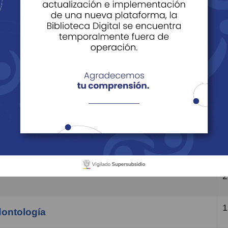
F
2
trición
PTION
2
vacunación
2
1
dontología