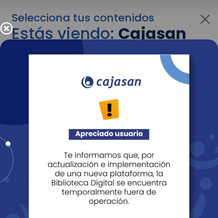
Selecciona tus contenidos
Estás viendo:
Cajasan
para empresas
Para cambiar al contenido de tu interés más
adelante recuerda utilizar el menú
desplegable que se encuentra encima del
logo de Cajasan.
Entendido
Personas
Empresas
Corporativo