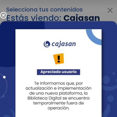
Selecciona tus contenidos
Estás viendo:
Cajasan
para empresas
Para cambiar al contenido de tu interés más
adelante recuerda utilizar el menú
desplegable que se encuentra encima del
logo de Cajasan.
Entendido
Personas
Empresas
Corporativo