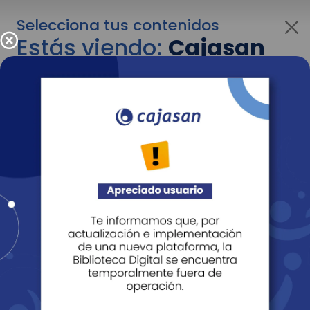
Selecciona tus contenidos
Estás viendo:
Cajasan
para empresas
Para cambiar al contenido de tu interés más
adelante recuerda utilizar el menú
desplegable que se encuentra encima del
logo de Cajasan.
Entendido
Personas
Empresas
Corporativo