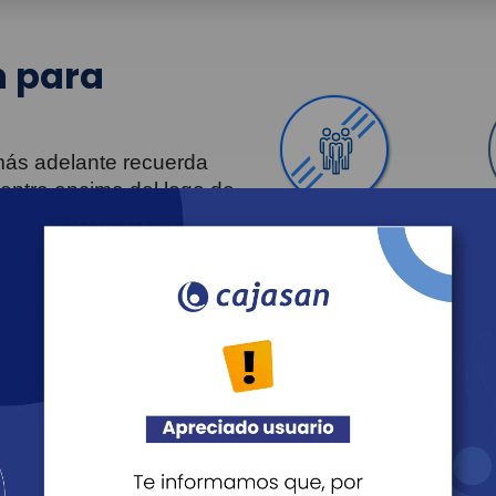
 para
 más adelante recuerda
uentra encima del logo de
Personas
Revista Fácil Vivir
Agéndate
Noticias
Recreación
Educación
Cultura