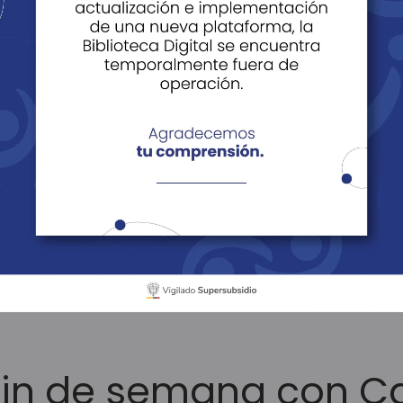
ácil Vivir
Noticias
Historias
Edi
tículos
Escapadas de fin de semana con Cajasan
fin de semana con C