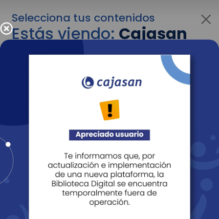
Selecciona tus contenidos
Estás viendo:
Cajasan
para empresas
Para cambiar al contenido de tu interés más
adelante recuerda utilizar el menú
desplegable que se encuentra encima del
logo de Cajasan.
Entendido
Personas
Empresas
Corporativo