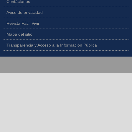
Contáctanos
Aviso de privacidad
Revista Fácil Vivir
Mapa del sitio
Transparencia y Acceso a la Información Pública
Copyright © 2026 - Todos los derechos reservados |
Diseñado por
IngeWeb - www.ingeweb.co