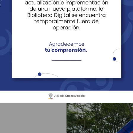
tivas Campoalegre -
Camping
Aquafitn
oalegre
Actividades Recreativas
Camping
tividad recreativa de camp