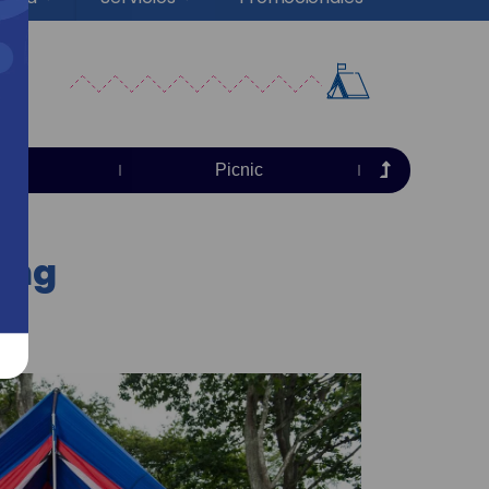
ess
Picnic
ing