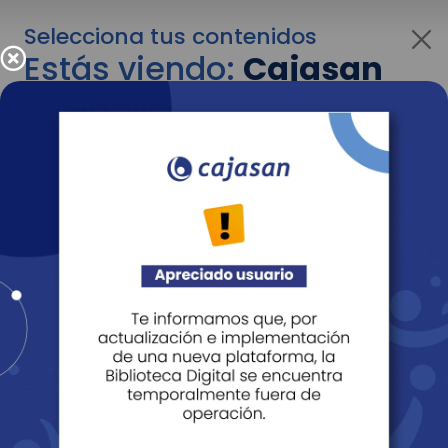
Selecciona tus contenidos
Estás viendo:
Cajasan
para empresas
Para cambiar al contenido de tu interés más
adelante recuerda utilizar el menú
desplegable que se encuentra encima del
logo de Cajasan.
Entendido
Personas
Empresas
Corporativo