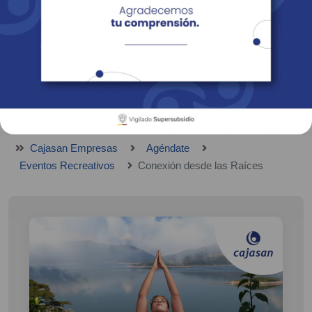
Empresas
Corporativo
Personas
Revista Fácil Vivir
Sedes
Directorio
Servicios En Línea
Cajasan Empresas
Agéndate
Eventos Recreativos
Conexión desde las Raíces