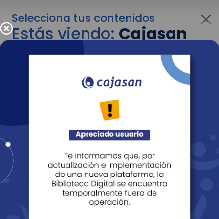
Selecciona tus contenidos
Estás viendo:
Cajasan
para empresas
Para cambiar al contenido de tu interés más
adelante recuerda utilizar el menú
desplegable que se encuentra encima del
logo de Cajasan.
Entendido
Personas
Empresas
Corporativo