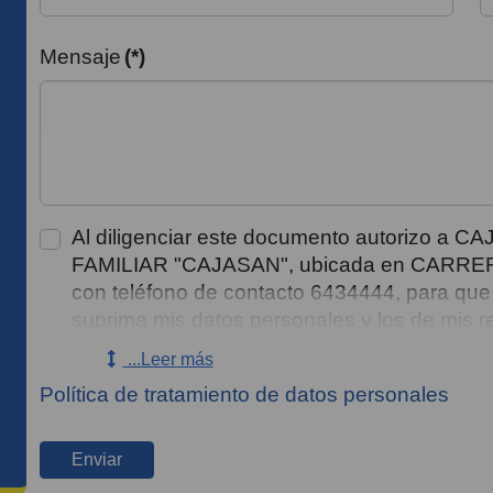
Mensaje
(*)
Al diligenciar este documento autorizo
FAMILIAR "CAJASAN", ubicada en CARRER
con teléfono de contacto 6434444, para que 
suprima mis datos personales y los de mis r
consentimiento para tratar datos sensibles
...Leer más
que no estoy obligado a autorizar su tratami
Política de tratamiento de datos personales
adelantar gestiones de cobro y/o enviar mens
través de los canales: llamadas telefónicas
mensajes de aplicación web, correspondencia 
Enviar
las demás finalidades incorporadas en la Pol