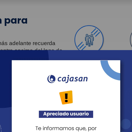
 para
 más adelante recuerda
uentra encima del logo de
Personas
Revista Fácil Vivir
Agéndate
Noticias
Recreación
Educación
Cultura