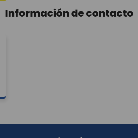
dispuesta en www.cajasan.com, la cual decl
Información de contacto
establecen cuáles son datos sensibles. Así
asisten los derechos a conocer, actualizar, re
autorización. Igualmente declaro que poseo au
datos que suministro, para que CAJA S
"CAJASAN" les dé tratamiento conforme a las