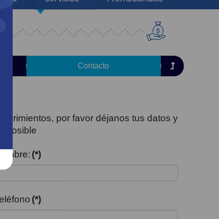
Contacto
uerimientos, por favor déjanos tus datos y
d posible
ombre:
(*)
eléfono
(*)