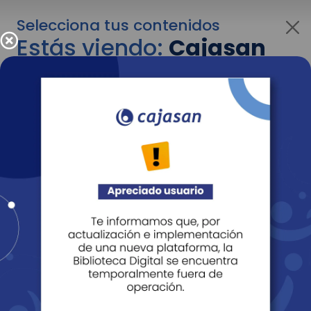
Selecciona tus contenidos
Estás viendo:
Cajasan
para empresas
Para cambiar al contenido de tu interés más
adelante recuerda utilizar el menú
desplegable que se encuentra encima del
logo de Cajasan.
Entendido
Personas
Empresas
Corporativo