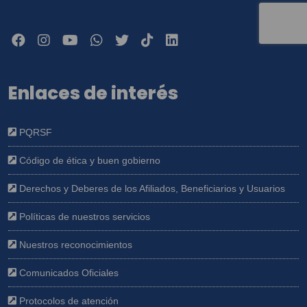
conocer, actualizar, rectificar y suprimir mis
datos y revocar la autorización. Igualmente
declaro que poseo autorización, de los
otros titulares de datos que suministro, para
que CAJA SANTANDEREANA DE
Enlaces de interés
SUBSIDIO FAMILIAR "CAJASAN" les dé
tratamiento conforme a las finalidades
consignadas en la Política.
PQRSF
Código de ética y buen gobierno
Derechos y Deberes de los Afiliados, Beneficiarios y Usuarios
Políticas de nuestros servicios
Nuestros reconocimientos
Comunicados Oficiales
Protocolos de atención