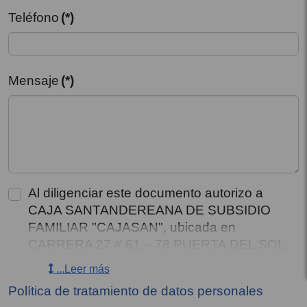
Teléfono
(*)
Mensaje
(*)
Al diligenciar este documento autorizo a
CAJA SANTANDEREANA DE SUBSIDIO
FAMILIAR "CAJASAN", ubicada en
CARRERA 27 # 61 – 78 PUERTA DEL SOL
y con teléfono de contacto 6434444, para
...Leer más
que recolecte, almacene, use, circule y/o
Política de tratamiento de datos personales
suprima mis datos personales y los de mis