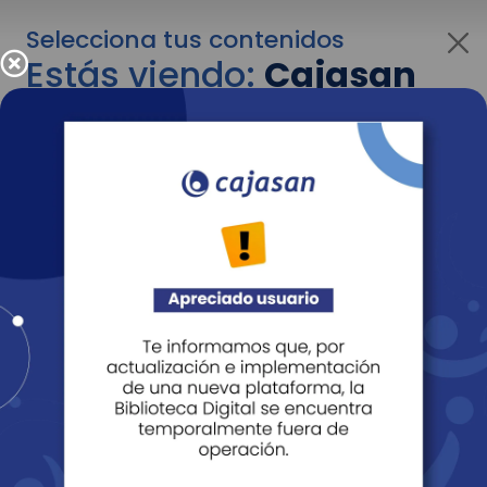
Selecciona tus contenidos
Estás viendo:
Cajasan
para empresas
Para cambiar al contenido de tu interés más
adelante recuerda utilizar el menú
desplegable que se encuentra encima del
logo de Cajasan.
Entendido
Personas
Empresas
Corporativo