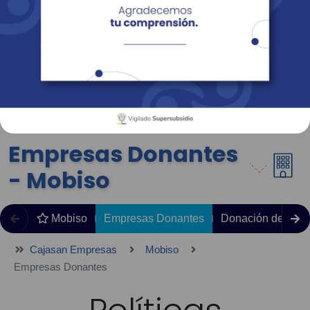
Empresas
Corporativo
Personas
Revista Fácil Vivir
Sedes
Directorio
Servicios En Línea
Empresas Donantes
- Mobiso
Mobiso
Empresas Donantes
Donación de Pre
Cajasan Empresas
Mobiso
Empresas Donantes