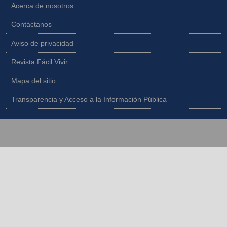
Acerca de nosotros
Contáctanos
Aviso de privacidad
Revista Fácil Vivir
Mapa del sitio
Transparencia y Acceso a la Información Pública
Copyright © 2026 - Todos los derechos reservados |
Diseñado por