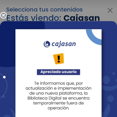
Selecciona tus contenidos
Estás viendo:
Cajasan
para empresas
Para cambiar al contenido de tu interés más
adelante recuerda utilizar el menú
desplegable que se encuentra encima del
logo de Cajasan.
Entendido
Personas
Empresas
Corporativo