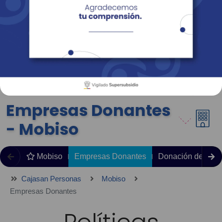
Empresas
Corporativo
Personas
Revista Fácil Vivir
Sedes
Directorio
Servicios En Línea
Empresas Donantes
- Mobiso
Mobiso
Empresas Donantes
Donación de Pre
Cajasan Personas
Mobiso
Empresas Donantes