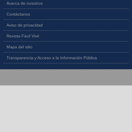
Acerca de nosotros
Contáctanos
Aviso de privacidad
Revista Fácil Vivir
Mapa del sitio
Transparencia y Acceso a la Información Pública
Copyright © 2026 - Todos los derechos reservados |
Diseñado por