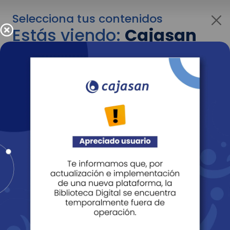
Selecciona tus contenidos
Estás viendo:
Cajasan
para personas
Para cambiar al contenido de tu interés más
adelante recuerda utilizar el menú
desplegable que se encuentra encima del
logo de Cajasan.
Entendido
Personas
Empresas
Corporativo