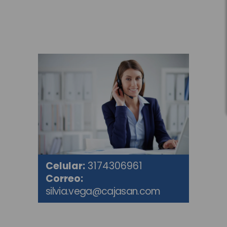
Celular:
3174306961
Correo:
silvia.vega@cajasan.com