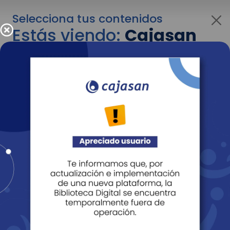
Selecciona tus contenidos
Estás viendo:
Cajasan
para empresas
Para cambiar al contenido de tu interés más
adelante recuerda utilizar el menú
desplegable que se encuentra encima del
logo de Cajasan.
Entendido
Personas
Empresas
Corporativo