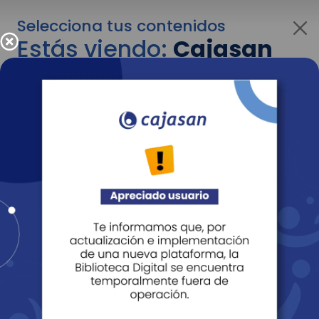
Selecciona tus contenidos
Estás viendo:
Cajasan
para empresas
Para cambiar al contenido de tu interés más
adelante recuerda utilizar el menú
desplegable que se encuentra encima del
logo de Cajasan.
Entendido
Personas
Empresas
Corporativo