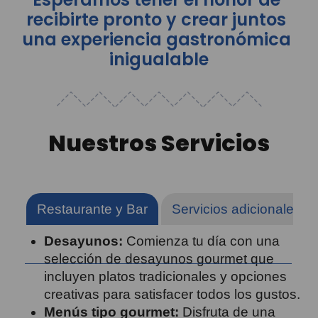
recibirte pronto y crear juntos
una experiencia gastronómica
i
n
o
l
v
i
d
a
b
l
e
Nuestros Servicios
Restaurante y Bar
Servicios adicionales
Desayunos:
Comienza tu día con una
selección de desayunos gourmet que
incluyen platos tradicionales y opciones
creativas para satisfacer todos los gustos.
Menús tipo gourmet:
Disfruta de una