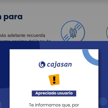
 para
 más adelante recuerda
uentra encima del logo de
Personas
Revista Fácil Vivir
Agéndate
Noticias
Recreación
Educación
Cultura