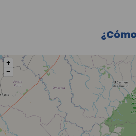
¿Cómo 
+
−